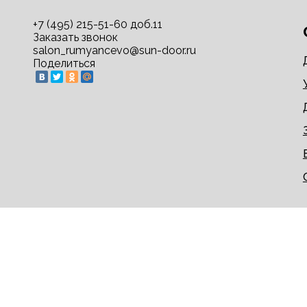
+7 (495) 215-51-60 доб.11
Заказать звонок
salon_rumyancevo@sun-door.ru
Поделиться
© 2009-2026 sun-door.ru - двери недорого напрям
Информация на сайте не является публичной офер