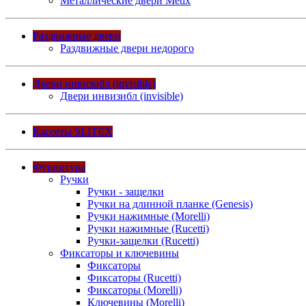
Металлические двери Metix
Раздвижные двери
Раздвижные двери недорого
Двери инвизибл (invisible)
Двери инвизибл (invisible)
Кассеты SLITEX
Фурнитура
Ручки
Ручки - защелки
Ручки на длинной планке (Genesis)
Ручки нажимные (Morelli)
Ручки нажимные (Rucetti)
Ручки-защелки (Rucetti)
Фиксаторы и ключевины
Фиксаторы
Фиксаторы (Rucetti)
Фиксаторы (Morelli)
Ключевины (Morelli)