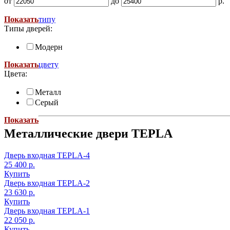
от
до
р.
Показать
типу
Типы дверей:
Модерн
Показать
цвету
Цвета:
Металл
Серый
Показать
Металлические двери TEPLA
Дверь входная TEPLA-4
25 400 р.
Купить
Дверь входная TEPLA-2
23 630 р.
Купить
Дверь входная TEPLA-1
22 050 р.
Купить