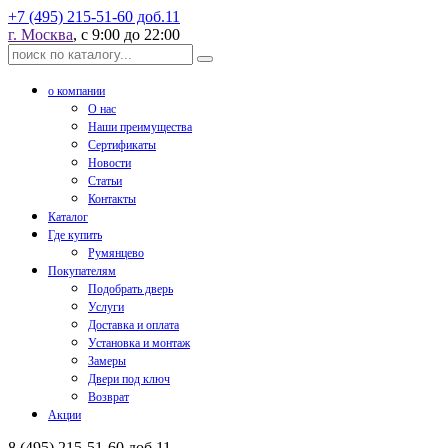
+7 (495) 215-51-60 доб.11
г. Москва
, с 9:00 до 22:00
о компании
О нас
Наши преимущества
Сертификаты
Новости
Статьи
Контакты
Каталог
Где купить
Румянцево
Покупателям
Подобрать дверь
Услуги
Доставка и оплата
Установка и монтаж
Замеры
Двери под ключ
Возврат
Акции
8 (495) 215-51-60 доб.11