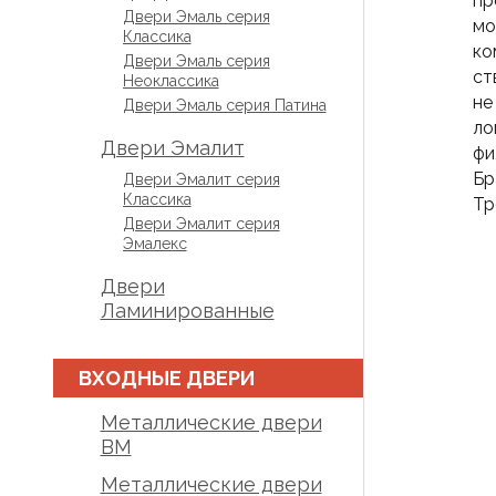
пр
Двери Эмаль серия
мо
Классика
ко
Двери Эмаль серия
ст
Неоклассика
не
Двери Эмаль серия Патина
ло
Двери Эмалит
фи
Бр
Двери Эмалит серия
Классика
Тр
Двери Эмалит серия
Эмалекс
Двери
Ламинированные
ВХОДНЫЕ ДВЕРИ
Металлические двери
BM
Металлические двери