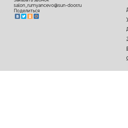
salon_rumyancevo@sun-door.ru
Поделиться
© 2009-2026 sun-door.ru - двери недорого напрям
Информация на сайте не является публичной офер