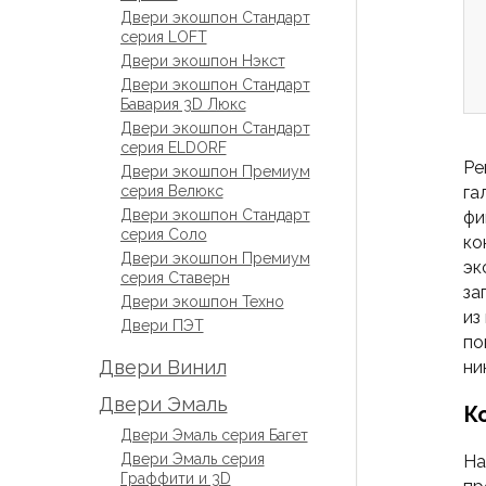
Двери экошпон Стандарт
серия LOFT
Двери экошпон Нэкст
Двери экошпон Стандарт
Бавария 3D Люкс
Двери экошпон Стандарт
серия ELDORF
Ре
Двери экошпон Премиум
серия Велюкс
га
Двери экошпон Стандарт
фи
серия Соло
ко
Двери экошпон Премиум
эк
серия Ставерн
за
Двери экошпон Техно
из
Двери ПЭТ
по
Двери Винил
ни
Двери Эмаль
К
Двери Эмаль серия Багет
Двери Эмаль серия
На
Граффити и 3D